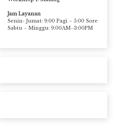
Jam Layanan
Senin- Jumat: 9:00 Pagi – 5:00 Sore
Sabtu – Minggu: 9:00AM–3:00PM