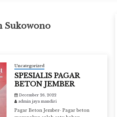
on Sukowono
Uncategorized
SPESIALIS PAGAR
BETON JEMBER
December 26, 2022
admin jaya mandiri
Pagar Beton Jember- Pagar beton