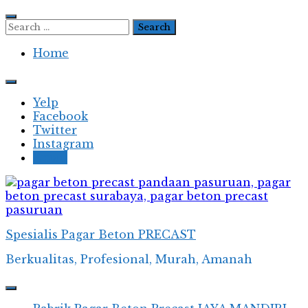
Skip
to
Search
content
for:
Home
Yelp
Facebook
Twitter
Instagram
Email
Spesialis Pagar Beton PRECAST
Berkualitas, Profesional, Murah, Amanah