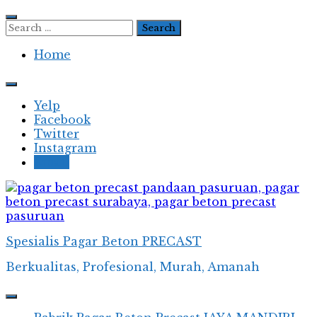
Skip
to
Search
content
for:
Home
Yelp
Facebook
Twitter
Instagram
Email
Spesialis Pagar Beton PRECAST
Berkualitas, Profesional, Murah, Amanah